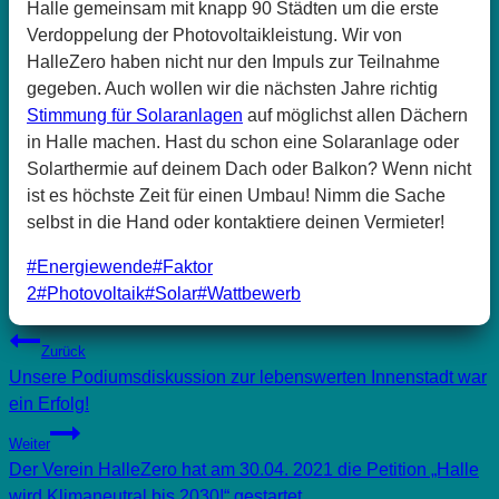
Halle gemeinsam mit knapp 90 Städten um die erste
Verdoppelung der Photovoltaikleistung. Wir von
HalleZero haben nicht nur den Impuls zur Teilnahme
gegeben. Auch wollen wir die nächsten Jahre richtig
Stimmung für Solaranlagen
auf möglichst allen Dächern
in Halle machen. Hast du schon eine Solaranlage oder
Solarthermie auf deinem Dach oder Balkon? Wenn nicht
ist es höchste Zeit für einen Umbau! Nimm die Sache
selbst in die Hand oder kontaktiere deinen Vermieter!
Schlagworte:
#
Energiewende
#
Faktor
2
#
Photovoltaik
#
Solar
#
Wattbewerb
Beitragsnavigation
Zurück
Unsere Podiumsdiskussion zur lebenswerten Innenstadt war
ein Erfolg!
Weiter
Der Verein HalleZero hat am 30.04. 2021 die Petition „Halle
wird Klimaneutral bis 2030!“ gestartet.