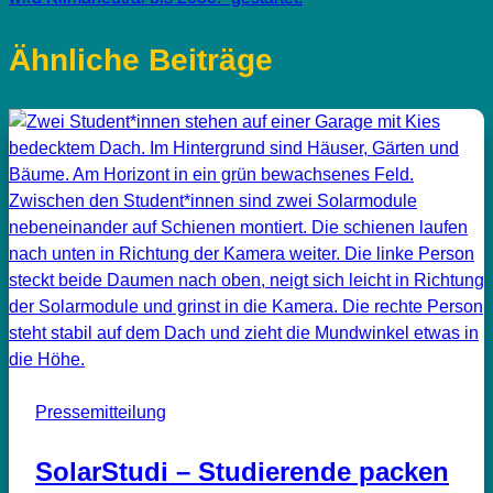
Ähnliche Beiträge
Pressemitteilung
SolarStudi – Studierende packen