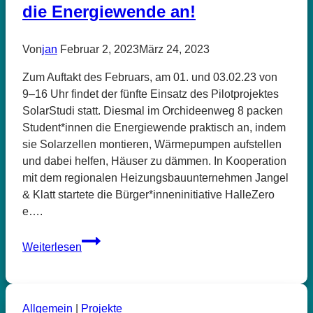
die Energiewende an!
Von
jan
Februar 2, 2023
März 24, 2023
Zum Auftakt des Februars, am 01. und 03.02.23 von
9–16 Uhr findet der fünfte Einsatz des Pilotprojektes
SolarStudi statt. Diesmal im Orchideenweg 8 packen
Student*innen die Energiewende praktisch an, indem
sie Solarzellen montieren, Wärmepumpen aufstellen
und dabei helfen, Häuser zu dämmen. In Kooperation
mit dem regionalen Heizungsbauunternehmen Jangel
& Klatt startete die Bürger*inneninitiative HalleZero
e….
SolarStudi
Weiterlesen
–
Studierende
packen
die
Allgemein
|
Projekte